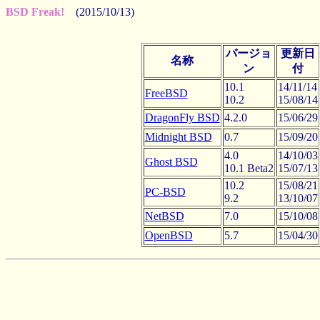
BSD Freak!
(2015/10/13)
バージョ
更新日
名称
ン
付
10.1
14/11/14
FreeBSD
10.2
15/08/14
DragonFly BSD
4.2.0
15/06/29
Midnight BSD
0.7
15/09/20
4.0
14/10/03
Ghost BSD
10.1 Beta2
15/07/13
10.2
15/08/21
PC-BSD
9.2
13/10/07
NetBSD
7.0
15/10/08
OpenBSD
5.7
15/04/30